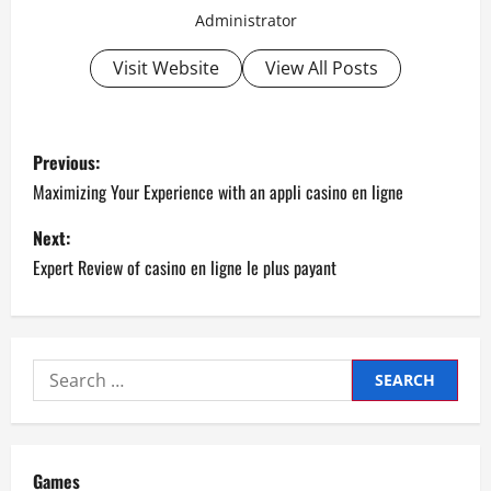
Administrator
Visit Website
View All Posts
P
Previous:
o
Maximizing Your Experience with an appli casino en ligne
s
Next:
Expert Review of casino en ligne le plus payant
t
n
a
Search
for:
v
i
Games