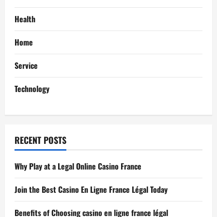
g
Health
a
Home
t
Service
i
Technology
o
n
RECENT POSTS
Why Play at a Legal Online Casino France
Join the Best Casino En Ligne France Légal Today
Benefits of Choosing casino en ligne france légal