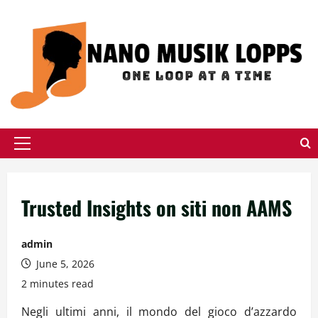
Skip
to
content
Primary
Menu
Trusted Insights on siti non AAMS
admin
June 5, 2026
2 minutes read
Negli ultimi anni, il mondo del gioco d’azzardo