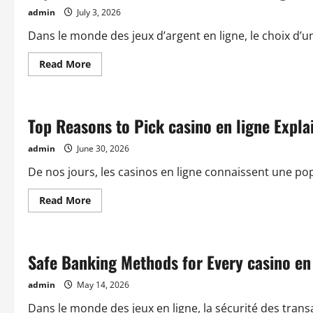
admin
July 3, 2026
Dans le monde des jeux d’argent en ligne, le choix d’un
Read
Read More
more
about
Expert
Picks
for
Top Reasons to Pick casino en ligne Expla
meilleur
casino
en
admin
June 30, 2026
ligne
De nos jours, les casinos en ligne connaissent une popu
Read
Read More
more
about
Top
Reasons
to
Safe Banking Methods for Every casino en
Pick
casino
en
admin
May 14, 2026
ligne
Explained
Dans le monde des jeux en ligne, la sécurité des trans