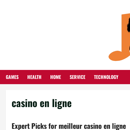
Skip
to
content
GAMES
HEALTH
HOME
SERVICE
TECHNOLOGY
casino en ligne
Expert Picks for meilleur casino en ligne