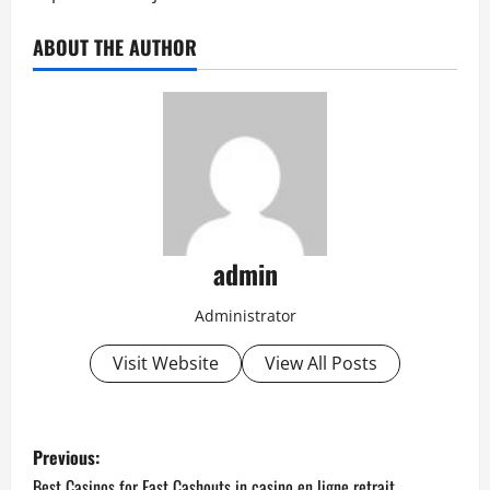
ABOUT THE AUTHOR
admin
Administrator
Visit Website
View All Posts
P
Previous:
Best Casinos for Fast Cashouts in casino en ligne retrait