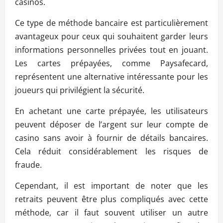
casinos.
Ce type de méthode bancaire est particulièrement
avantageux pour ceux qui souhaitent garder leurs
informations personnelles privées tout en jouant.
Les cartes prépayées, comme Paysafecard,
représentent une alternative intéressante pour les
joueurs qui privilégient la sécurité.
En achetant une carte prépayée, les utilisateurs
peuvent déposer de l’argent sur leur compte de
casino sans avoir à fournir de détails bancaires.
Cela réduit considérablement les risques de
fraude.
Cependant, il est important de noter que les
retraits peuvent être plus compliqués avec cette
méthode, car il faut souvent utiliser un autre