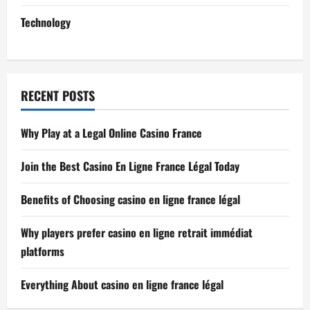
o
Technology
n
RECENT POSTS
Why Play at a Legal Online Casino France
Join the Best Casino En Ligne France Légal Today
Benefits of Choosing casino en ligne france légal
Why players prefer casino en ligne retrait immédiat
platforms
Everything About casino en ligne france légal