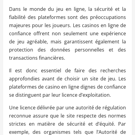
Dans le monde du jeu en ligne, la sécurité et la
fiabilité des plateformes sont des préoccupations
majeures pour les joueurs. Les casinos en ligne de
confiance offrent non seulement une expérience
de jeu agréable, mais garantissent également la
protection des données personnelles et des
transactions financières.
Il est donc essentiel de faire des recherches
approfondies avant de choisir un site de jeu. Les
plateformes de casino en ligne dignes de confiance
se distinguent par leur licence d’exploitation.
Une licence délivrée par une autorité de régulation
reconnue assure que le site respecte des normes
strictes en matière de sécurité et d’équité. Par
exemple, des organismes tels que l’Autorité de