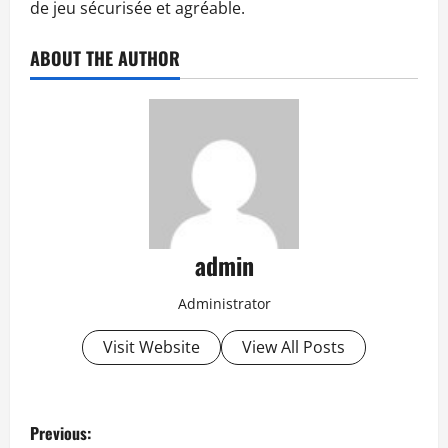
de jeu sécurisée et agréable.
ABOUT THE AUTHOR
admin
Administrator
Visit Website
View All Posts
P
Previous: