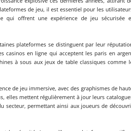
issance explosive ces dernières années, attirant d
teformes de jeu, il est essentiel pour les utilisateur
e qui offrent une expérience de jeu sécurisée e
aines plateformes se distinguent par leur réputatio
Les casinos en ligne qui acceptent les paris en argen
achines à sous aux jeux de table classiques comme l
ience de jeu immersive, avec des graphismes de haut
us, elles mettent régulièrement à jour leurs catalogue
du secteur, permettant ainsi aux joueurs de découvri