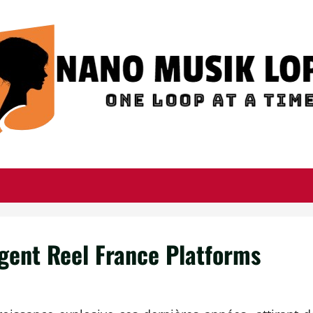
gent Reel France Platforms