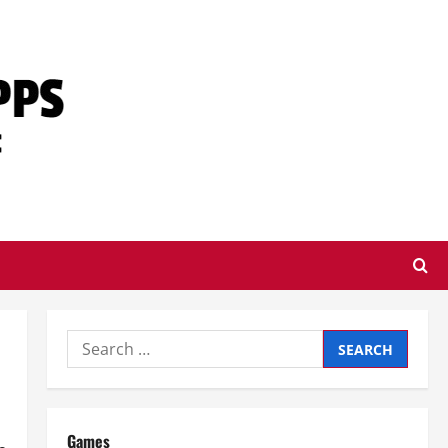
Search
for:
Games