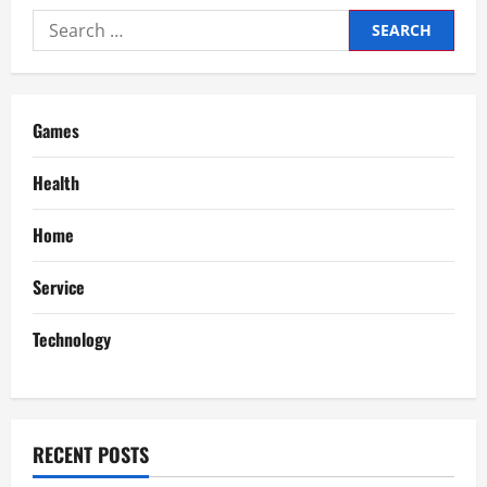
ポ
Search
ー
カ
for:
ー
ア
プ
リ
人
Games
気
Players
Love
Most
Health
Home
Service
Technology
RECENT POSTS