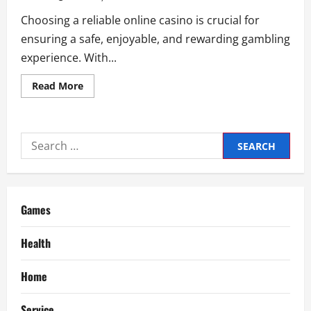
Choosing a reliable online casino is crucial for
ensuring a safe, enjoyable, and rewarding gambling
experience. With...
Read
Read More
more
about
Tips
for
Choosing
Search
a
Reliable
for:
Casino
Online
Games
Health
Home
Service