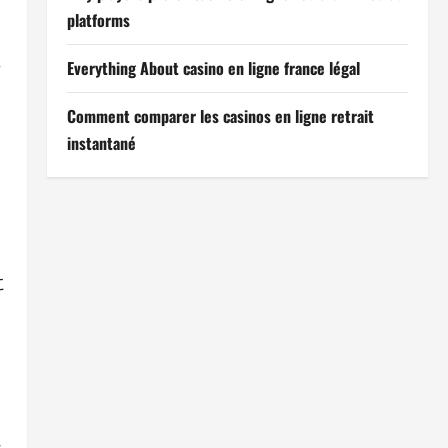
platforms
Everything About casino en ligne france légal
行
Comment comparer les casinos en ligne retrait
。
instantané
に
け
ー