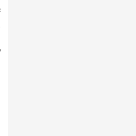
と
な
形
フ
こ