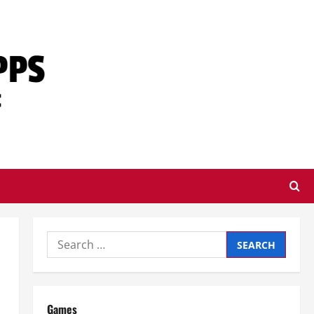
Search
for:
Games