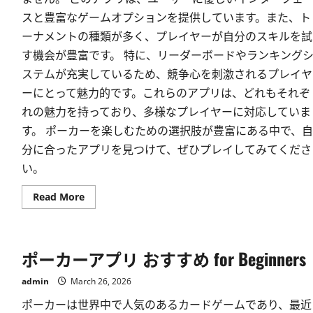
スと豊富なゲームオプションを提供しています。また、ト
ーナメントの種類が多く、プレイヤーが自分のスキルを試
す機会が豊富です。 特に、リーダーボードやランキング
ステムが充実しているため、競争心を刺激されるプレイヤ
ーにとって魅力的です。これらのアプリは、どれもそれぞ
れの魅力を持っており、多様なプレイヤーに対応していま
す。 ポーカーを楽しむための選択肢が豊富にある中で、自
分に合ったアプリを見つけて、ぜひプレイしてみてくださ
い。
Read
Read More
more
about
Latest
ポ
ー
ポーカーアプリ おすすめ for Beginners
カ
ー
ア
admin
March 26, 2026
プ
リ
ポーカーは世界中で人気のあるカードゲームであり、最近
人