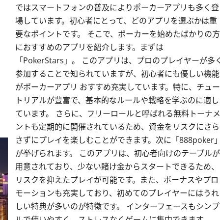
気
ではスマートフォンの普及によりポーカーアプリも多く登
List
場しています。初心者にとって、どのアプリを選ぶかは重
要なポイントです。 そこで、ポーカーを始めたばかりの方
におすすめのアプリを紹介します。まずは
「PokerStars」。 このアプリは、プロのプレイヤーが多
参加することで知られていますが、初心者にも優しい機能
がポーカーアプリ おすすめ充実しています。特に、チュー
トリアルが豊富で、基本的なルールや戦略を学ぶのに適し
ています。 さらに、フリーロールと呼ばれる無料トーナ
ントも定期的に開催されているため、資金をリスクにさら
さずにプレイを楽しむことができます。次に「888poker
が挙げられます。 このアプリは、初心者向けのテーブルが
用意されており、少ない賭け金からスタートできるため、
リスクを抑えたプレイが可能です。また、ボーナスやプロ
モーションも充実しており、初めてのプレイヤーにはうれ
しい特典が多いのが特徴です。 インターフェースもシンプ
ルで使いやすく、ストレスなくゲームに集中できます。