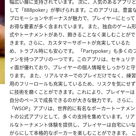
幅広い層に支持されています。 次に、人気のあるアプリ
して「888poker」が挙げられます。このアプリは、豊富
プロモーションやボーナスが魅力で、プレイヤーにとって
お得な要素が多く含まれています。 また、独自のゲーム
式やトーナメントがあり、飽きることなく楽しむことがで
きます。さらに、カスタマーサポートが充実しているた
め、トラブル時にも安心です。 「Partypoker」も多くの
ァンを持つアプリの一つです。このアプリは、セキュリテ
ィ面が優れており、プレイヤーの個人情報をしっかりと守
ります。 また、リアルマネーでのプレイだけでなく、練習
用のフリーロールも充実しているため、リスクを気にせず
に技術を磨くことができます。これにより、プレイヤーは
自分のペースで成長できるのが大きな魅力です。 さらに、
「WSOP」アプリは、世界的に有名なポーカートーナメン
トの公式アプリとして、多くの支持を集めています。リア
ルなトーナメント体験を提供し、プレイヤーは自宅にいな
がらにして本格的なポーカーを楽しむことができます。 