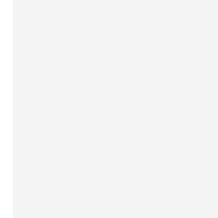
オ
、
ア