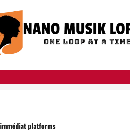
t immédiat platforms