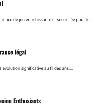
al
ience de jeu enrichissante et sécurisée pour les...
rance légal
olution significative au fil des ans,...
asino Enthusiasts