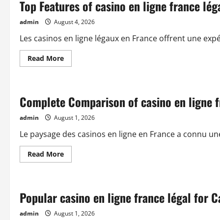
Top Features of casino en ligne france lég
casino
fiable
en
admin
August 4, 2026
ligne
Les casinos en ligne légaux en France offrent une expér
Read
Read More
more
about
Top
Features
of
Complete Comparison of casino en ligne f
casino
en
ligne
admin
August 1, 2026
france
légal
Le paysage des casinos en ligne en France a connu une év
Read
Read More
more
about
Complete
Comparison
of
Popular casino en ligne france légal for C
casino
en
ligne
admin
August 1, 2026
france