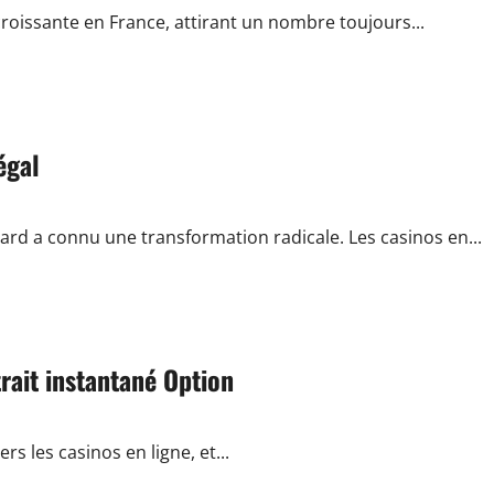
roissante en France, attirant un nombre toujours...
égal
ard a connu une transformation radicale. Les casinos en...
rait instantané Option
s les casinos en ligne, et...