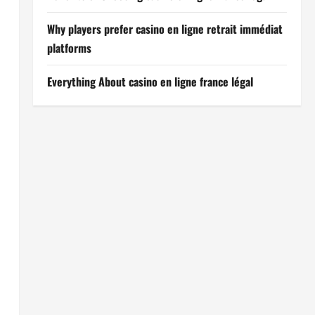
Why players prefer casino en ligne retrait immédiat
platforms
Everything About casino en ligne france légal