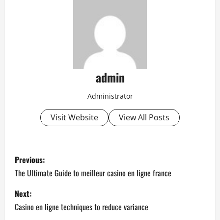
admin
Administrator
Visit Website
View All Posts
P
Previous:
o
The Ultimate Guide to meilleur casino en ligne france
s
Next:
Casino en ligne techniques to reduce variance
t