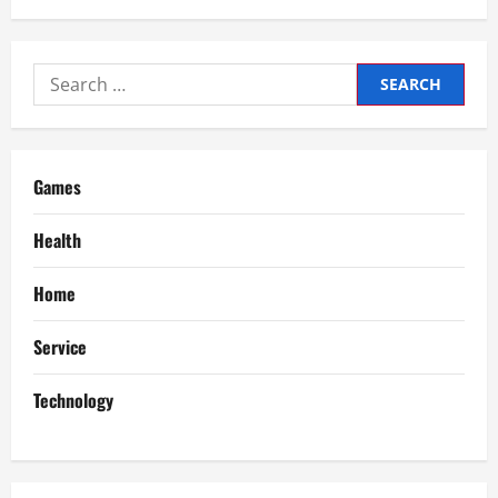
n
a
Search
for:
v
i
Games
g
Health
a
Home
t
Service
i
Technology
o
n