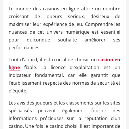
Le monde des casinos en ligne attire un nombre
croissant de joueurs sérieux, désireux de
maximiser leur expérience de jeu. Comprendre les
nuances de cet univers numérique est essentiel
pour quiconque souhaite améliorer ses
performances.
Tout d’abord, il est crucial de choisir un
casino en
ligne
fiable. La licence d’exploitation est un
indicateur fondamental, car elle garantit que
l’établissement respecte des normes de sécurité et
d’équité.
Les avis des joueurs et les classements sur les sites
spécialisés peuvent également fournir des
informations précieuses sur la réputation d’un
casino. Une fois le casino choisi, il est important de